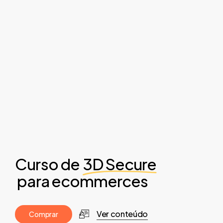
Curso de
3D Secure
para ecommerces
Ver conteúdo
C
o
m
p
r
a
r