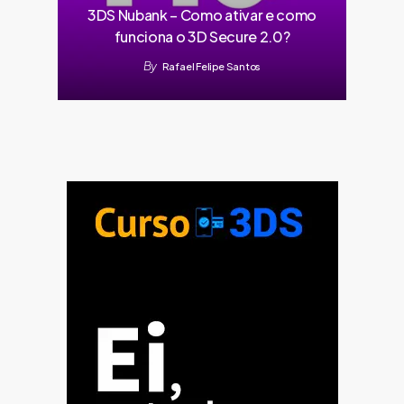
3DS Nubank – Como ativar e como
funciona o 3D Secure 2.0?
By
Rafael Felipe Santos